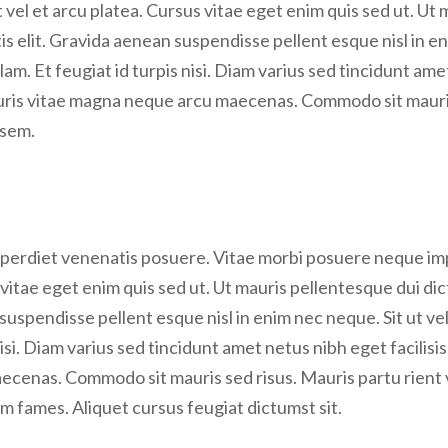
 vel et arcu platea. Cursus vitae eget enim quis sed ut. Ut 
s elit. Gravida aenean suspendisse pellent esque nisl in enim
lam. Et feugiat id turpis nisi. Diam varius sed tincidunt ame
auris vitae magna neque arcu maecenas. Commodo sit mauris 
 sem.
perdiet venenatis posuere. Vitae morbi posuere neque impe
vitae eget enim quis sed ut. Ut mauris pellentesque dui dict
uspendisse pellent esque nisl in enim nec neque. Sit ut veli
 nisi. Diam varius sed tincidunt amet netus nibh eget facilisi
cenas. Commodo sit mauris sed risus. Mauris partu rient v
am fames. Aliquet cursus feugiat dictumst sit.