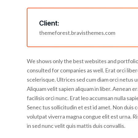
Client:
themeforest.bravisthemes.com
We shows only the best websites and portfolios
consulted for companies as well. Erat orci li
scelerisque. Ultrices sed cum diam orci netus u
Aliquam velit sapien aliquam in liber. Aenean er
facilisis orci nunc. Erat leo accumsan nulla sapie
Senec tus sollicitudin et est id amet. Non dui
volutpat viverra magna congue elit est urna. Ri
in sed nunc velit quis mattis duis convallis.