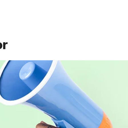
 Services
Training
Our Team
Contact
or