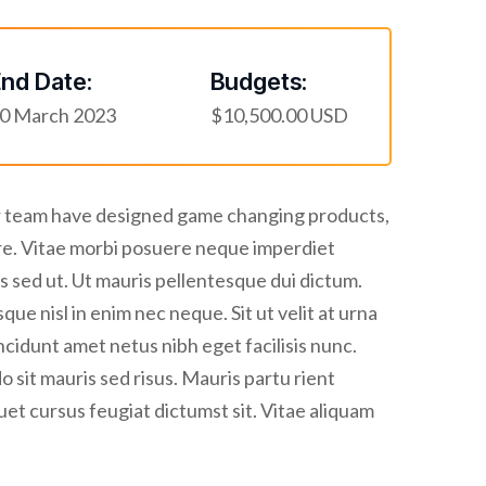
nd Date:
Budgets:
0 March 2023
$10,500.00 USD
Our team have designed game changing products,
re. Vitae morbi posuere neque imperdiet
is sed ut. Ut mauris pellentesque dui dictum.
ue nisl in enim nec neque. Sit ut velit at urna
tincidunt amet netus nibh eget facilisis nunc.
sit mauris sed risus. Mauris partu rient
uet cursus feugiat dictumst sit. Vitae aliquam