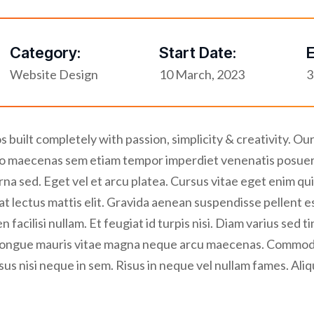
Category:
Start Date:
E
Website Design
10 March, 2023
3
 built completely with passion, simplicity & creativity. 
bero maecenas sem etiam tempor imperdiet venenatis posue
rna sed. Eget vel et arcu platea. Cursus vitae eget enim qu
at lectus mattis elit. Gravida aenean suspendisse pellent esq
n facilisi nullam. Et feugiat id turpis nisi. Diam varius sed 
s congue mauris vitae magna neque arcu maecenas. Commodo 
sus nisi neque in sem. Risus in neque vel nullam fames. Aliq