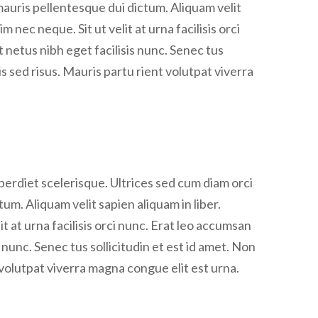
mauris pellentesque dui dictum. Aliquam velit
 nec neque. Sit ut velit at urna facilisis orci
t netus nibh eget facilisis nunc. Senec tus
sed risus. Mauris partu rient volutpat viverra
rdiet scelerisque. Ultrices sed cum diam orci
um. Aliquam velit sapien aliquam in liber.
t at urna facilisis orci nunc. Erat leo accumsan
s nunc. Senec tus sollicitudin et est id amet. Non
olutpat viverra magna congue elit est urna.