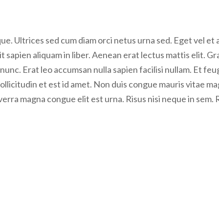
. Ultrices sed cum diam orci netus urna sed. Eget vel et a
t sapien aliquam in liber. Aenean erat lectus mattis elit. G
i nunc. Erat leo accumsan nulla sapien facilisi nullam. Et feu
 sollicitudin et est id amet. Non duis congue mauris vita
iverra magna congue elit est urna. Risus nisi neque in sem. 